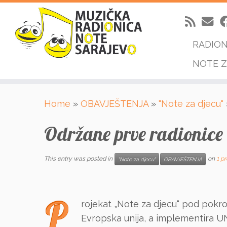
RADIO
NOTE Z
Skip
Home
»
OBAVJEŠTENJA
»
"Note za djecu"
to
content
Održane prve radionice 
This entry was posted in
on
1 p
"Note za djecu"
OBAVJEŠTENJA
P
rojekat „Note za djecu“ pod pokro
Evropska unija, a implementira U