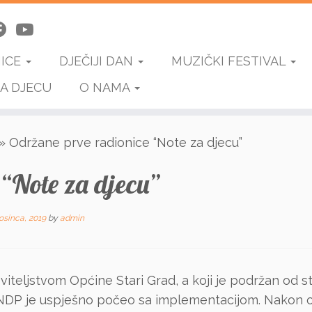
NICE
DJEČIJI DAN
MUZIČKI FESTIVAL
A DJECU
O NAMA
»
Održane prve radionice “Note za djecu”
“Note za djecu”
rosinca, 2019
by
admin
viteljstvom Općine Stari Grad, a koji je podržan od 
NDP je uspješno počeo sa implementacijom. Nakon od