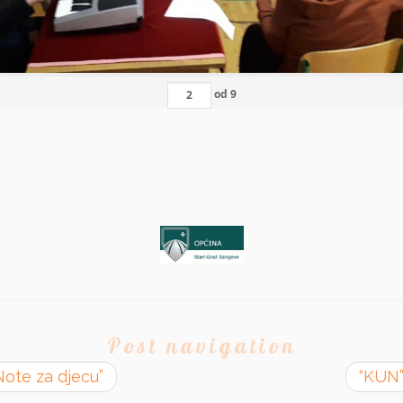
od
9
Post navigation
Note za djecu”
“KUN”