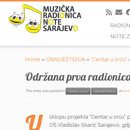
RADIO
NOTE Z
Skip
Home
»
OBAVJEŠTENJA
»
"Centar u srcu"
to
content
Održana prva radionica 
This entry was posted in
on
20 l
"Centar u srcu"
OBAVJEŠTENJA
U
sklopu projekta “Centar u srcu” 
OŠ Vladislav Skarić Sarajevo, gdj