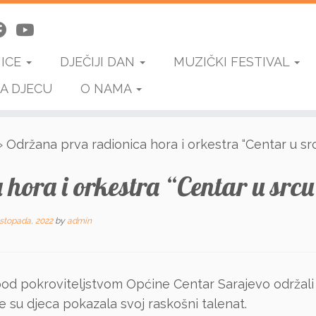
NICE
DJEČIJI DAN
MUZIČKI FESTIVAL
A DJECU
O NAMA
»
Održana prva radionica hora i orkestra “Centar u sr
hora i orkestra “Centar u srcu
istopada, 2022
by
admin
pod pokroviteljstvom Općine Centar Sarajevo održali 
e su djeca pokazala svoj raskošni talenat.