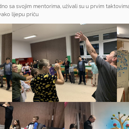
edno sa svojim mentorima, uživali su u prvim taktovima
vako lijepu priču