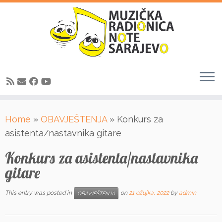
Skip
Home
»
OBAVJEŠTENJA
»
Konkurs za
to
asistenta/nastavnika gitare
content
Konkurs za asistenta/nastavnika
gitare
This entry was posted in
on
21 ožujka, 2022
by
admin
OBAVJEŠTENJA