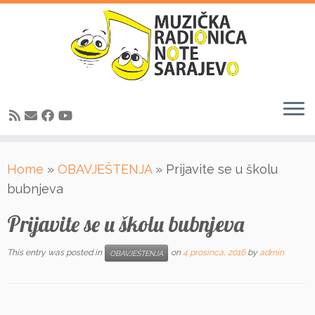
Skip
Home
»
OBAVJEŠTENJA
»
Prijavite se u školu
to
bubnjeva
content
Prijavite se u školu bubnjeva
This entry was posted in
on
4 prosinca, 2016
by
admin
OBAVJEŠTENJA